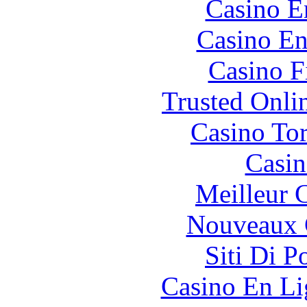
Casino E
Casino En
Casino F
Trusted Onli
Casino To
Casin
Meilleur 
Nouveaux 
Siti Di 
Casino En Li