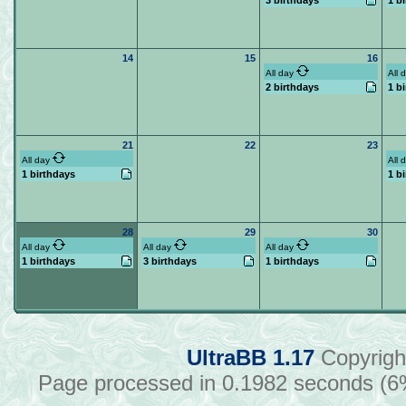
3 birthdays
1 b
14
15
16
All day
All 
2 birthdays
1 b
21
22
23
All day
All 
1 birthdays
1 b
28
29
30
All day
All day
All day
1 birthdays
3 birthdays
1 birthdays
UltraBB 1.17
Copyrigh
Page processed in 0.1982 seconds (6