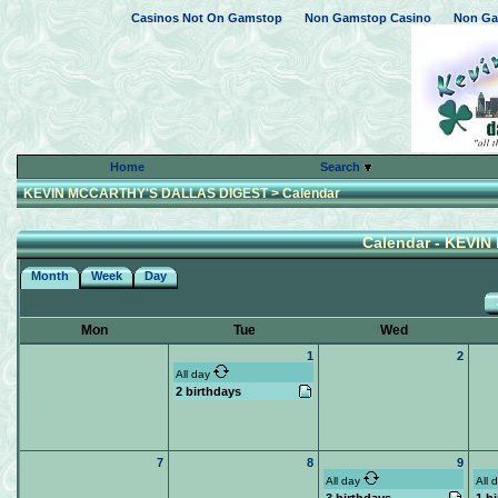
Casinos Not On Gamstop
Non Gamstop Casino
Non Ga
Home
Search
KEVIN MCCARTHY'S DALLAS DIGEST
> Calendar
Calendar - KEVI
Month
Week
Day
Mon
Tue
Wed
1
2
All day
2 birthdays
7
8
9
All day
All 