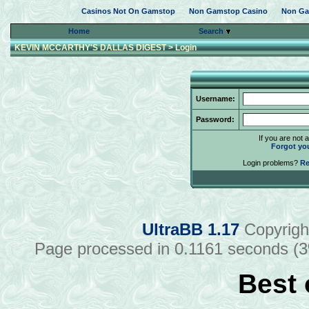
Casinos Not On Gamstop
Non Gamstop Casino
Non Ga
Home
Search
KEVIN MCCARTHY'S DALLAS DIGEST
> Login
Username:
Password:
If you are not
Forgot yo
Login problems?
Re
UltraBB 1.17
Copyrigh
Page processed in 0.1161 seconds (
Best 